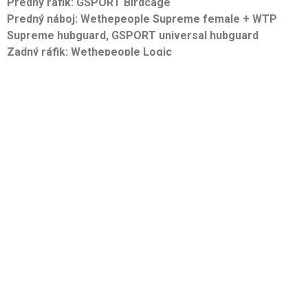
Predný ráfik: GSPORT Birdcage
Predný náboj: Wethepeople Supreme female + WTP
Supreme hubguard, GSPORT universal hubguard
Zadný ráfik: Wethepeople Logic
Zadný náboj: Wethepeople Helix + Éclat Servo hubguard,
Smelko Button hubguard
Výplety: BSD
Súvisiace
Jozef Naništa BikeCheck
BIKECHECK – Jakub Palinský
2022
7. júna 2021
10. novembra 2022
V "Bikechecky"
V "Bikechecky"
BIKECHECK – Adrián Miko
24. novembra 2021
V "Bikechecky"