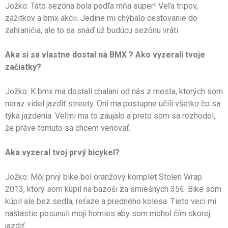
Jožko: Táto sezóna bola podľa mňa super! Veľa tripov,
zážitkov a bmx akcii. Jedine mi chýbalo cestovanie do
zahraničia, ale to sa snáď už budúcu sezónu vráti.
Aka si sa vlastne dostal na BMX ? Ako vyzerali tvoje
začiatky?
Jožko: K bmx ma dostali chalani od nás z mesta, ktorých som
neraz videl jazdiť streety. Oni ma postupne učili všetko čo sa
týka jazdenia. Veľmi ma to zaujalo a preto som sa rozhodol,
že práve tomuto sa chcem venovať.
Aka vyzeral tvoj prvý bicykel?
Jožko: Môj prvý bike bol oranžový komplet Stolen Wrap
2013, ktorý som kúpil na bazoši za smiešnych 35€. Bike som
kúpil ale bez sedla, reťaze a predného kolesa. Tieto veci mi
naštastie posunuli moji homies aby som mohol čím skorej
jazdiť.