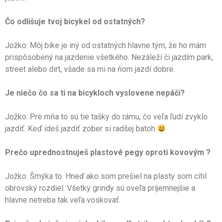
Čo odlišuje tvoj bicykel od ostatných?
Jožko: Môj bike je iný od ostatných hlavne tým, že ho mám
prispôsobený na jazdenie všetkého. Nezáleží či jazdím park,
street alebo dirt, všade sa mi na ňom jazdí dobre.
Je niečo čo sa ti na bicykloch vyslovene nepáči?
Jožko: Pre mňa to sú tie tašky do rámu, čo veľa ľudí zvyklo
jazdiť. Keď ideš jazdiť zober si radšej batoh
Prečo uprednostnuješ plastové pegy oproti kovovým ?
Jožko: Šmýka to. Hneď ako som prešiel na plasty som cítil
obrovský rozdiel. Všetky grindy sú oveľa príjemnejšie a
hlavne netreba tak veľa voskovať.