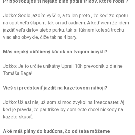
Prispôsobuješ si nejako bike podľa trikov, ktoré robíš ?
Jožko: Sedlo jazdím vyššie, a to len preto , že keď zo spotu
na spot veľa šlapem, tak si rád sadnem. A keď viem že idem
jazdiť veľa dirtov alebo parku, tak si fúknem kolesá trochu
viac ako obvykle, čiže tak na 4 bary.
Máš nejaký obľúbený kúsok na tvojom bicykli?
Jožko: Je to určite unikátny Uprail 10h prevodník z dielne
Tomáša Baga!
Vieš si predstaviť jazdiť na kazetovom náboji?
Jožko: Už asi nie, už som si moc zvykol na freecoaster. Aj
keď je pravda ,že pár trikov by som ešte chcel niekedy na
kazete skúsiť.
Aké máš plány do budúcna, čo od teba môžeme