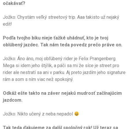
očakávať?
Jožko: Chystám veľký streetový trip. Aaa takisto už nejaký
edit!
Podľa tvojho biku nieje ťažké uhádnuť, kto je tvoj
oblúbený jazdec. Tak nám teda povedz prečo práve on.
Jožko: Áno áno, moj obľúbený rider je Felix Prangenberg.
Mega si idem jeho štýlik, a páči sa mi že síce je street pro
rider ale nestratí sa ani v parku. Aj preto jazdím jeho signature
rám a som s ním viac než spokojný.
Odkáž ešte takto na záver nejakú mudrosť začínajúcim
jazdcom.
Jožko: Nikto učený z neba nepadol
Tak teda ďakujeme za další spoločný rok! Už teraz sa