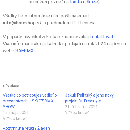
si môžeš pozrieť na
tomto odkaze
)
Všetky tieto informácie nám pošli na email
info@bmxshop.sk
s predmetom UCI licencia.
V prípade akýchkoľvek otázok nás neváhaj
kontaktovať
.
Viac informácii ako aj kalendár podujatí na rok 2024 nájdeš na
webe
SAFBMX
.
Súvisiace
Všetko čo potrebuješ vedieť o
Jakub Palinský a jeho nový
prevodníkoch – SK/CZ BMX
projekt Dr. Freestyle
SHOW
21. februára 2021
15. mája 2021
V "You know"
V "You know"
Roztrhnutá reťaz? Žiaden