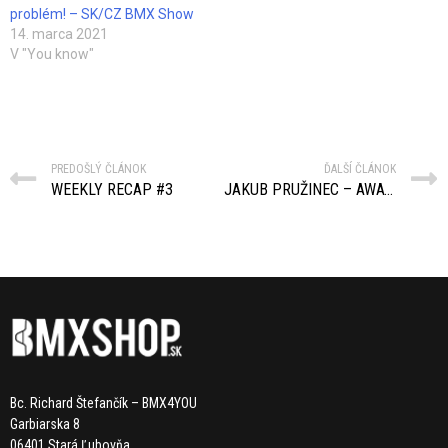
problém! – SK/CZ BMX Show
14. marca 2021
V "You know"
PREDOŠLÝ ČLÁNOK
ĎALŠÍ ČLÁNOK
WEEKLY RECAP #3
JAKUB PRUŽINEC – AWAY & HOME 2022 + INTERVIEW
Bc. Richard Štefančík – BMX4YOU
Garbiarska 8
06401 Stará Ľubovňa