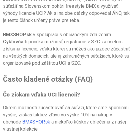
súťažiť na Slovenskom pohári freestyle BMX a využívať
výhody licencie UCI? Ak si na obe otázky odpovedal ÁNO, tak
je tento článok určený práve pre teba.
BMXSHOP.sk
v spolupráci s občianskym združením
Cyklovňa
ti ponúka možnosť registrácie v SZC za účelom
získania licencie, vďaka ktorej sa môžeš ako jazdec zúčastniť
na všetkých domácich, ale aj zahraničných súťažiach, ktoré sú
organizované pod záštitou UCI a SZC.
Často kladené otázky (FAQ)
Čo získam vďaka UCI licencii?
Okrem možnosti žúčastňovať sa súťaží, ktoré sme spomínali
vyššie, získaš taktiež zľavu vo výške 10% na nákup v
obchode
BMXSHOP.sk
a niekoľko kúskov oblečenia z našej
vlastnej kolekcie.