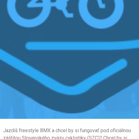
Jazdíš freestyle BMX a chcel by si fungovať pod oficiálnou
záštitou Slovenského zväzu cyklistiky (SZC)? Chcel by si