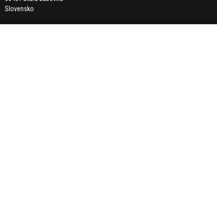
Slovensko
Mail:
info@bmxshop.sk
Mobil: 0948 374 905
KATEGÓRIE
NOVINKY
VÝPREDAJ
BMX BICYKLE
KOMPONENTY
CHRÁNIČE
OBLEČENIE
KONTAKT
OBCHODNÉ PODMIENKY
DODANIE TOVARU A PLATBA
SHOWROOM