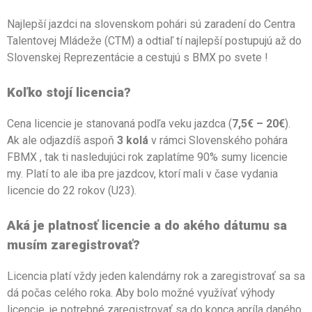
Najlepší jazdci na slovenskom pohári sú zaradení do Centra
Talentovej Mládeže (CTM) a odtiaľ tí najlepší postupujú až do
Slovenskej Reprezentácie a cestujú s BMX po svete !
Koľko stojí licencia?
Cena licencie je stanovaná podľa veku jazdca (
7,5€ – 20€
).
Ak ale odjazdíš aspoň
3 kolá
v rámci Slovenského pohára
FBMX , tak ti nasledujúci rok zaplatíme 90% sumy licencie
my. Platí to ale iba pre jazdcov, ktorí mali v čase vydania
licencie do 22 rokov (U23).
Aká je platnosť licencie a do akého dátumu sa
musím zaregistrovať?
Licencia platí vždy jeden kalendárny rok a zaregistrovať sa sa
dá počas celého roka. Aby bolo možné využívať výhody
licencie, je potrebné zaregistrovať sa do konca apríla daného