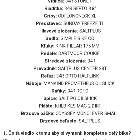
Vidlica:
34R STONE II
Riaditká:
34R BERTO 8.8“
Gripy:
ODI LONGNECK XL
Predstavec:
SUNDAY FREEZE TL
Hlavové zloženie:
SALTPLUS
Sedlo:
SIMPLE BIKE CO.
Kľuky:
KINK PILLAR 175 MM
Pedále:
DARTMOOR COOKIE
Stredové zloženie:
34R
Prevodník:
SALTPLUS CENTER 28T
Reťaz:
34R ORTO HALFLINK
Náboje:
MANKIND PROMETHEUS OILSLICK
Ráfiky:
34R ROTO
Špice:
SALT PG OILSLICK
Plášte:
KHEBIKES MAC 2 DIRT
Brzdová páčka:
ODYSSEY MONOLEVER SMALL
Brzdové čeľuste:
SALTPLUS
1. Čo ťa viedlo k tomu aby si vymenil kompletne celý bike?