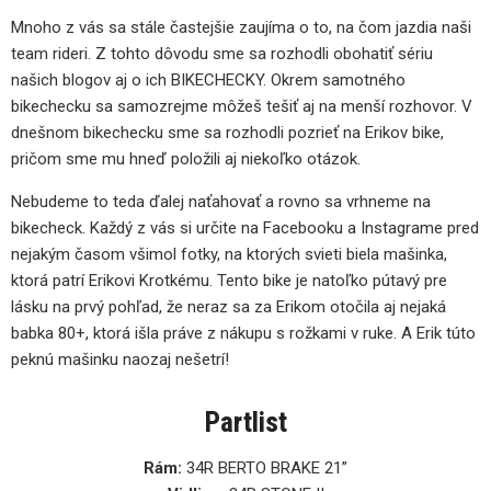
Mnoho z vás sa stále častejšie zaujíma o to, na čom jazdia naši
team rideri. Z tohto dôvodu sme sa rozhodli obohatiť sériu
našich blogov aj o ich BIKECHECKY. Okrem samotného
bikechecku sa samozrejme môžeš tešiť aj na menší rozhovor. V
dnešnom bikechecku sme sa rozhodli pozrieť na Erikov bike,
pričom sme mu hneď položili aj niekoľko otázok.
Nebudeme to teda ďalej naťahovať a rovno sa vrhneme na
bikecheck. Každý z vás si určite na Facebooku a Instagrame pred
nejakým časom všimol fotky, na ktorých svieti biela mašinka,
ktorá patrí Erikovi Krotkému. Tento bike je natoľko pútavý pre
lásku na prvý pohľad, že neraz sa za Erikom otočila aj nejaká
babka 80+, ktorá išla práve z nákupu s rožkami v ruke. A Erik túto
peknú mašinku naozaj nešetrí!
Partlist
Rám:
34R BERTO BRAKE 21”