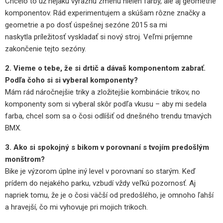
Chcelo to už nejakú výraznú zmenu nielen farby, ale aj geometrie
komponentov. Rád experimentujem a skúšam rôzne značky a
geometrie a po dosť úspešnej sezóne 2015 sa mi
naskytla príležitosť vyskladať si nový stroj. Veľmi príjemne
zakončenie tejto sezóny.
2. Vieme o tebe, že si drtič a dávaš komponentom zabrať.
Podľa čoho si si vyberal komponenty?
Mám rád náročnejšie triky a zložitejšie kombinácie trikov, no
komponenty som si vyberal skôr podľa vkusu – aby mi sedela
farba, chcel som sa o čosi odlíšiť od dnešného trendu tmavých
BMX.
3. Ako si spokojný s bikom v porovnaní s tvojím predošlým
monštrom?
Bike je výzorom úplne iný level v porovnaní so starým. Keď
prídem do nejakého parku, vzbudí vždy veľkú pozornosť. Aj
napriek tomu, že je o čosi väčší od predošlého, je omnoho ľahší
a hravejší, čo mi vyhovuje pri mojich trikoch.