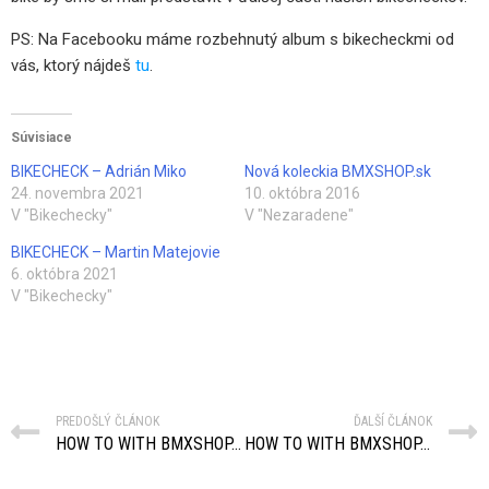
PS: Na Facebooku máme rozbehnutý album s bikecheckmi od
vás, ktorý nájdeš
tu
.
Súvisiace
BIKECHECK – Adrián Miko
Nová koleckia BMXSHOP.sk
24. novembra 2021
10. októbra 2016
V "Bikechecky"
V "Nezaradene"
BIKECHECK – Martin Matejovie
6. októbra 2021
V "Bikechecky"
PREDOŠLÝ ČLÁNOK
ĎALŠÍ ČLÁNOK
HOW TO WITH BMXSHOP.SK – BEHIND THE SCENES (BONUS)
HOW TO WITH BMXSHOP.SK – EPIZÓDA 8: FOOTJAM TAILWHIP