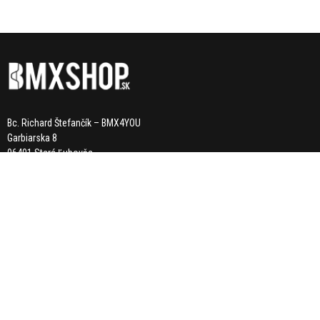
Bc. Richard Štefančík – BMX4YOU
Garbiarska 8
06401 Stará Ľubovňa
Slovensko
Mail:
info@bmxshop.sk
Mobil: 0948 374 905
KATEGÓRIE
NOVINKY
VÝPREDAJ