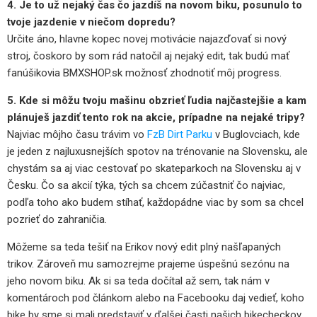
4. Je to už nejaký čas čo jazdíš na novom biku, posunulo to
tvoje jazdenie v niečom dopredu?
Určite áno, hlavne kopec novej motivácie najazďovať si nový
stroj, čoskoro by som rád natočil aj nejaký edit, tak budú mať
fanúšikovia BMXSHOP.sk možnosť zhodnotiť môj progress.
5. Kde si môžu tvoju mašinu obzrieť ľudia najčastejšie a kam
plánuješ jazdiť tento rok na akcie, prípadne na nejaké tripy?
Najviac môjho času trávim vo
FzB Dirt Parku
v Buglovciach, kde
je jeden z najluxusnejších spotov na trénovanie na Slovensku, ale
chystám sa aj viac cestovať po skateparkoch na Slovensku aj v
Česku. Čo sa akcií týka, tých sa chcem zúčastniť čo najviac,
podľa toho ako budem stíhať, každopádne viac by som sa chcel
pozrieť do zahraničia.
Môžeme sa teda tešiť na Erikov nový edit plný našľapaných
trikov. Zároveň mu samozrejme prajeme úspešnú sezónu na
jeho novom biku. Ak si sa teda dočítal až sem, tak nám v
komentároch pod článkom alebo na Facebooku daj vedieť, koho
bike by sme si mali predstaviť v ďalšej časti našich bikecheckov.