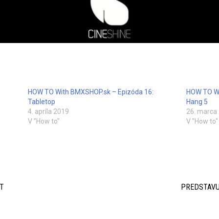
HOW TO With BMXSHOP.sk – Epizóda 16:
HOW TO Wi
Tabletop
Hang 5
4. apríla 2019
26. marca
V "How to"
V "How to"
RT
PREDSTAVU