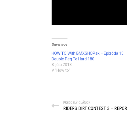
Súvisiace
HOW TO With BMXSHOP.sk – Epizóda 15:
Double Peg To Hard 180
8. júla 2018
V "How to"
PREDOŠLÝ ČLÁNOK
RIDERS DIRT CONTEST 3 – REPO