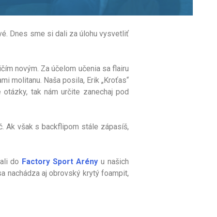
. Dnes sme si dali za úlohu vysvetliť
ičím novým. Za účelom učenia sa flairu
mi molitanu. Naša posila, Erik „Kroťas“
e otázky, tak nám určite zanechaj pod
č. Ak však s backflipom stále zápasíš,
tali do
Factory Sport Arény
u našich
sa nachádza aj obrovský krytý foampit,