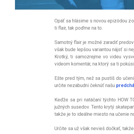
Opäť sa hlásime s novou epizódou zo 
ti flair, tak poďme na to.
Samotný flair je možné zaradiť predov
však bude lepšou variantou nájsť si ne
Krotký, ti samozrejme vo videu vysve
videom komentár, na ktorý sa ti pokús
Ešte pred tým, než sa pustíš do učenia
určite nezabudni čeknúť našu
predchá
Keďže sa pri natáčaní týchto HOW TO 
južných susedov. Tento krytý skatepar
takže je to ideálne miesto na učenie n
Určite sa už však nevieš dočkať, takže 