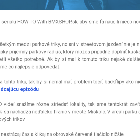
seriálu HOW TO With BMXSHOP.sk, aby sme ťa naučili niečo nové
šetkým medzi parkové triky, no ani v streetovom jazdení nie je n
jaký príjemný parkový rádius, ktorý môžeš prípadne doplniť kúska
tlí všetko potrebné. Ak by si mal k tomuto triku nejaké ďaľši
ime čo najlepšie odpovedať.
 tohto triku, tak by si nemal mať problém točiť backflipy ako ni
dzajúcu epizódu
.
videí snažíme rôzne striedať lokality, tak sme tentokrát zaví
k sa nachádza neďaleko hraníc v meste Miskolc. V areáli parku 
ových trikov.
nestrácaj čas a klikaj na obrovské červené tlačidlo nižšie.