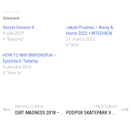
Súvisiace
Secret Session 4
Jakub Pružinec – Away &
9. júla 2020
Home 2022 + INTERVIEW
V "Reporty"
21. marca 2023
V "Info"
HOW TO With BMXSHOP.sk –
Epizóda 6: Tailwhip
4. januára 2016
V "How to"
PREDOŠLÝ ČLÁNOK
ĎALŠÍ ČLÁNOK
DIRT MADNESS 2018 – REPORT & OFICIÁLNE VIDEO
PODPOR SKATEPARK V ŠARIŠSKÝCH MICHAĽANOCH SVOJÍM HLASOM