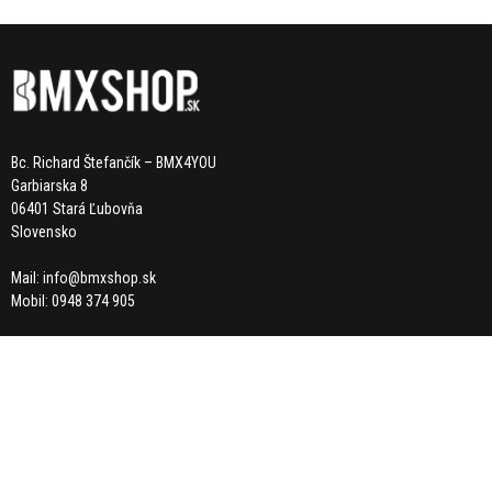
Bc. Richard Štefančík – BMX4YOU
Garbiarska 8
06401 Stará Ľubovňa
Slovensko
Mail:
info@bmxshop.sk
Mobil: 0948 374 905
KATEGÓRIE
NOVINKY
VÝPREDAJ
BMX BICYKLE