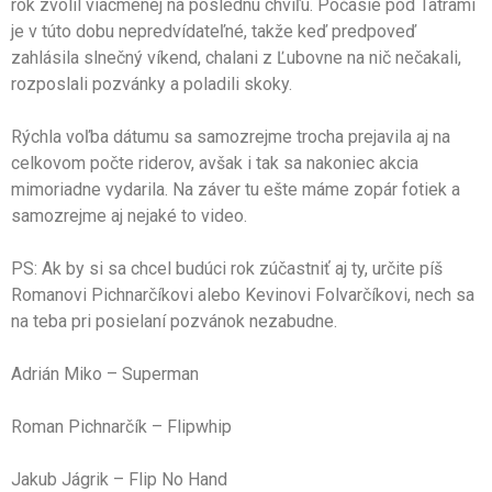
rok zvolil viacmenej na poslednú chvíľu. Počasie pod Tatrami
je v túto dobu nepredvídateľné, takže keď predpoveď
zahlásila slnečný víkend, chalani z Ľubovne na nič nečakali,
rozposlali pozvánky a poladili skoky.
Rýchla voľba dátumu sa samozrejme trocha prejavila aj na
celkovom počte riderov, avšak i tak sa nakoniec akcia
mimoriadne vydarila. Na záver tu ešte máme zopár fotiek a
samozrejme aj nejaké to video.
PS: Ak by si sa chcel budúci rok zúčastniť aj ty, určite píš
Romanovi Pichnarčíkovi alebo Kevinovi Folvarčíkovi, nech sa
na teba pri posielaní pozvánok nezabudne.
Adrián Miko – Superman
Roman Pichnarčík – Flipwhip
Jakub Jágrik – Flip No Hand