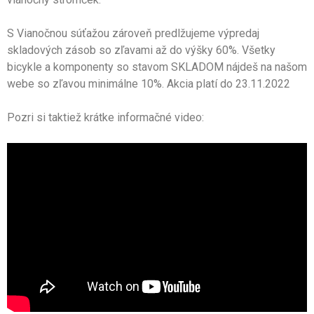
S Vianočnou súťažou zároveň predlžujeme výpredaj
skladových zásob so zľavami až do výšky 60%. Všetky
bicykle a komponenty so stavom SKLADOM nájdeš na našom
webe so zľavou minimálne 10%. Akcia platí do 23.11.2022
Pozri si taktiež krátke informačné video: