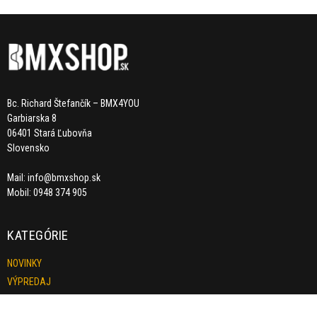
Bc. Richard Štefančík – BMX4YOU
Garbiarska 8
06401 Stará Ľubovňa
Slovensko
Mail:
info@bmxshop.sk
Mobil: 0948 374 905
KATEGÓRIE
NOVINKY
VÝPREDAJ
BMX BICYKLE