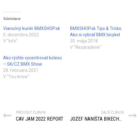
Súvisiace
Vianočný kuriér BMXSHOP.sk
BMXSHOP.sk Tips & Tricks:
5. decembra 2022
Ako si vybrať BMX bicykel
V "Info"
30. mája 2018
V "Nezaradene"
Ako rýchlo vycentrovať koleso
– SK/CZ BMX Show
28. februára 2021
V "You know"
PREDOŠLÝ ČLÁNOK
ĎALŠÍ ČLÁNOK
CAV JAM 2022 REPORT
JOZEF NANIŠTA BIKECHECK 2022